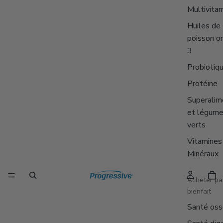
Multivita
Huiles de
poisson o
3
Probiotiq
Protéine
Superalim
et légum
verts
Vitamines
Minéraux
Acheter pa
bienfait
Santé os