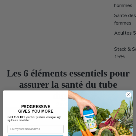
hommes
Santé des
femmes
Adultes 
Stack & S
15%
Les 6 éléments essentiels pour
assurer la santé du tube
digestif
9 avril 2020
PROGRESSIVE
GIVES YOU MORE
GET 15% OFF
your first purchase when you sign
up for our newsletter!