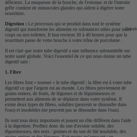
délicieux. La muqueuse de la bouche, de l'estomac et de l'intestin
grêle contient de minuscules glandes qui aident à digérer notre
nourriture.
Digestion :
Le processus qui se produit dans tout le système
Créat
digestif qui transforme les aliments en substances utiles pour notre
corps ou nos toilettes. Il faut environ 30 à 40 heures pour que la
nourriture passe de votre bouche à votre trône de porcelaine
.
Il est clair que notre tube digestif a une influence substantielle sur
notre santé globale. Voici l'essentiel de ce qui nous donne un tube
digestif sain :
1. Fibre
Les fibres font « tourner » le tube digestif ; la fibre est à votre tube
digestif ce que l'argent est au monde. Les fibres proviennent de
grains entiers, de fruits, de légumes et de légumineuses et
permettent aux aliments de se déplacer dans votre système. Il
existe deux types de fibres, solubles (peuvent se dissoudre dans
l'eau) et insolubles (ne peuvent pas se dissoudre dans l'eau).
Ils sont tous deux importants et jouent un rôle différent dans l'aide
à la digestion. Profitez donc du son d'avoine soluble, des
légumineuses, des noix / graines et du son de blé insoluble, des
grains entiers et des légumes. Fait moins qu'amusant : en