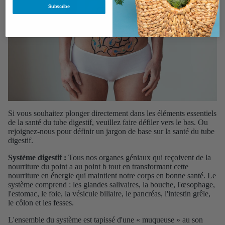
Subscribe
Si vous souhaitez plonger directement dans les éléments essentiels
de la santé du tube digestif, veuillez faire défiler vers le bas. Ou
rejoignez-nous pour définir un jargon de base sur la santé du tube
digestif.
Système digestif :
Tous nos organes géniaux qui reçoivent de la
nourriture du point a au point b tout en transformant cette
nourriture en énergie qui maintient notre corps en bonne santé. Le
système comprend : les glandes salivaires, la bouche, l'œsophage,
l'estomac, le foie, la vésicule biliaire, le pancréas, l'intestin grêle,
le côlon et les fesses.
L'ensemble du système est tapissé d'une « muqueuse » au son