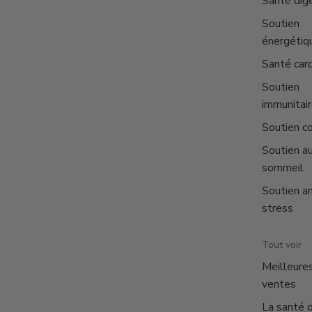
Santé dig
Soutien
énergétiq
Santé car
Soutien
immunitai
Soutien co
Soutien a
sommeil
Soutien an
stress
Tout voir
Meilleure
ventes
La santé 