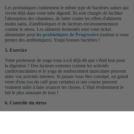
Les probiotiques contiennent le même type de bactéries saines qui
vivent déjà dans votre tube digestif. Ils sont chargés de faciliter
l'absorption des vitamines, de lutter contre les effets
d'aliments
moins sains, d'antibiotiques et de facteurs environnementaux
comme le stress. Les aliments fermentés sont votre ticket
alimentaire pour
les probiotiques de Progressive
(surtout si vous
prenez des antibiotiques). Youpi bonnes bactéries !
5. Exercice
Votre professeur de yoga vous a-t-il déjà dit que c'était bon pour
la digestion ? Des facteurs externes comme les activités
cardiovasculaires et le yoga de renforcement musculaire peuvent
aider vos activités internes. Si jamais vous êtes constipé, un grand
verre d'eau (ou du café pour certains) et une course peuvent
vraiment aider à faire avancer les choses. C'était évidemment le
fait le plus amusant de tous !
6. Contrôle du stress
Enfin, pas de soucis ! Le stress peut causer des ravages sur votre
santé digestive et ralentir votre système. Ensuite, la constipation
cause du stress, et c'est une boucle dans laquelle personne ne veut
être. Le yoga est bon pour ça aussi ! Car qui peut prêter attention