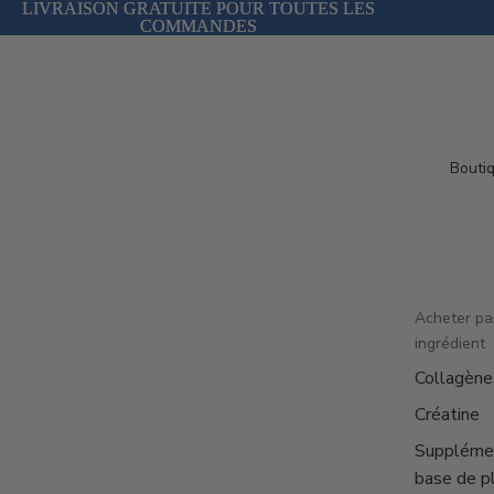
LIVRAISON GRATUITE POUR TOUTES LES
LIVRAISON GRATUITE POUR TOUTES LES
COMMANDES
COMMANDES
Bouti
Acheter pa
ingrédient
Collagène
Créatine
Suppléme
base de p