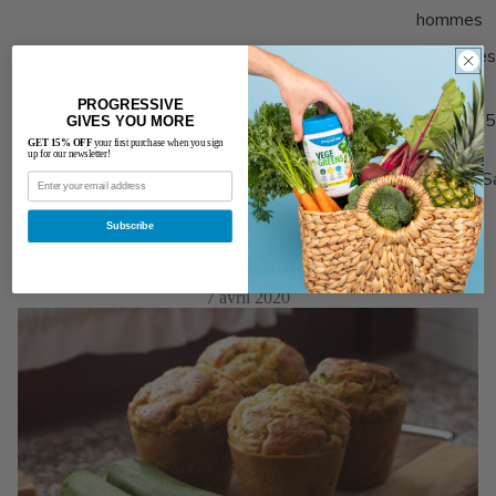
hommes
Santé des
femmes
PROGRESSIVE
Adultes 
GIVES YOU MORE
GET 15% OFF
your first purchase when you sign
up for our newsletter!
Stack & S
15%
Subscribe
Bonjour Muffins
7 avril 2020