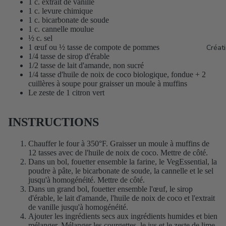
1 c. extrait de vanille
1 c. levure chimique
1 c. bicarbonate de soude
1 c. cannelle moulue
½ c. sel
1 œuf ou ½ tasse de compote de pommes
Créat
1/4 tasse de sirop d'érable
1/2 tasse de lait d'amande, non sucré
1/4 tasse d'huile de noix de coco biologique, fondue + 2
cuillères à soupe pour graisser un moule à muffins
Le zeste de 1 citron vert
INSTRUCTIONS
Chauffer le four à 350°F. Graisser un moule à muffins de
12 tasses avec de l'huile de noix de coco. Mettre de côté.
Dans un bol, fouetter ensemble la farine, le VegEssential, la
poudre à pâte, le bicarbonate de soude, la cannelle et le sel
jusqu'à homogénéité. Mettre de côté.
Dans un grand bol, fouetter ensemble l'œuf, le sirop
d'érable, le lait d'amande, l'huile de noix de coco et l'extrait
de vanille jusqu'à homogénéité.
Ajouter les ingrédients secs aux ingrédients humides et bien
mélanger. Mélanger les courgettes, le jus et le zeste de lime