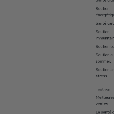
Santé dig
Soutien
énergétiq
Santé car
Soutien
immunitai
Soutien co
Soutien a
sommeil
Soutien an
stress
Tout voir
Meilleure
ventes
La santé 