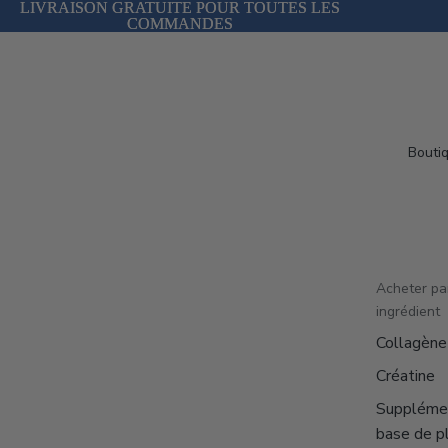
LIVRAISON GRATUITE POUR TOUTES LES
LIVRAISON GRATUITE POUR TOUTES LES
COMMANDES
COMMANDES
Bouti
Acheter pa
ingrédient
Collagène
Créatine
Suppléme
base de p