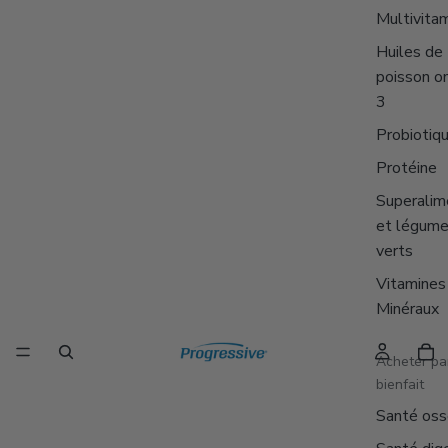
Multivita
Huiles de
poisson o
3
Probiotiq
Protéine
Superalim
et légum
verts
Vitamines
Minéraux
Acheter pa
bienfait
Santé os