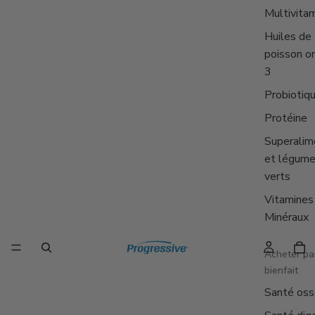
Multivita
Huiles de
poisson o
3
Probiotiq
Protéine
Superalim
et légum
verts
Vitamines
Minéraux
Acheter pa
bienfait
Santé os