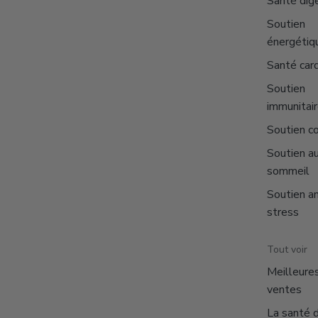
Santé dig
Soutien
énergétiq
Santé car
Soutien
immunitai
Soutien co
Soutien a
sommeil
Soutien an
stress
Tout voir
Meilleure
ventes
La santé 