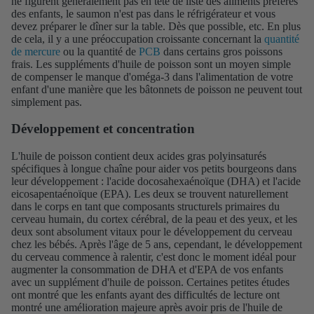
ne figurent généralement pas en tête de liste des aliments préférés
des enfants, le saumon n'est pas dans le réfrigérateur et vous
devez préparer le dîner sur la table. Dès que possible, etc. En plus
de cela, il y a une préoccupation croissante concernant la
quantité
de mercure
ou la quantité de
PCB
dans certains gros poissons
frais. Les suppléments d'huile de poisson sont un moyen simple
de compenser le manque d'oméga-3 dans l'alimentation de votre
enfant d'une manière que les bâtonnets de poisson ne peuvent tout
simplement pas.
Développement et concentration
L'huile de poisson contient deux acides gras polyinsaturés
spécifiques à longue chaîne pour aider vos petits bourgeons dans
leur développement : l'acide docosahexaénoïque (DHA) et l'acide
eicosapentaénoïque (EPA). Les deux se trouvent naturellement
dans le corps en tant que composants structurels primaires du
cerveau humain, du cortex cérébral, de la peau et des yeux, et les
deux sont absolument vitaux pour le développement du cerveau
chez les bébés. Après l'âge de 5 ans, cependant, le développement
du cerveau commence à ralentir, c'est donc le moment idéal pour
augmenter la consommation de DHA et d'EPA de vos enfants
avec un supplément d'huile de poisson. Certaines petites études
ont montré que les enfants ayant des difficultés de lecture ont
montré une amélioration majeure après avoir pris de l'huile de