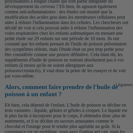
polyinsaturés à longue chaîne qui font partie intégrante du
développement du cerveau ? Eh bien, ils agissent également
comme anti-inflammatoires : des études ont montré que la
modification des acides gras dans les membranes cellulaires peut
aider à réduire l'inflammation dans les cellules. Les chercheurs ont
décidé de voir si cela pouvait aider à réduire l'inflammation des
voies respiratoires chez les enfants asthmatiques en menant une
petite étude sur 29 enfants sur une période de 10 mois. Ils ont
constaté que les enfants prenant de l'huile de poisson présentaient
des symptômes réduits, mais l'étude était un peu trop petite pour
être considérée comme une preuve définitive. Cela étant dit, les
suppléments d'huile de poisson ne nuiront absolument pas à vos
enfants (à moins qu'ils ne soient allergiques aux
poissons/crustacés), il vaut donc la peine de les essayer et de voir
par vous-même.
Légumes 
Alors, comment faire prendre de l'huile de
poisson à un enfant ?
Eh bien, cela dépend de l'enfant. L'huile de poisson se décline en
trois variantes : liquide, gélules et gélules à croquer. Le liquide est
le plus facile à incorporer pour le corps, il obtiendra donc plus de
nutriments, et il se décline en saveurs amusantes comme le
chocolat et l'orange pour le rendre plus agréable au goût. Si la
consistance est un problème, vous avez l'option gel cap, mais les