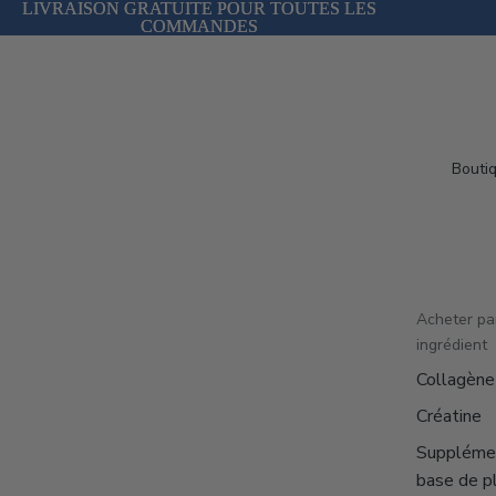
LIVRAISON GRATUITE POUR TOUTES LES
LIVRAISON GRATUITE POUR TOUTES LES
COMMANDES
COMMANDES
Bouti
Acheter pa
ingrédient
Collagène
Créatine
Suppléme
base de p